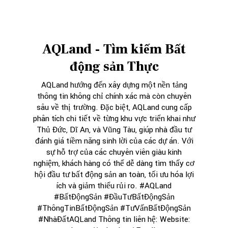
AQLand - Tìm kiếm Bất
động sản Thực
AQLand hướng đến xây dựng một nền tảng
thông tin không chỉ chính xác mà còn chuyên
sâu về thị trường. Đặc biệt, AQLand cung cấp
phân tích chi tiết về từng khu vực triển khai như
Thủ Đức, Dĩ An, và Vũng Tàu, giúp nhà đầu tư
đánh giá tiềm năng sinh lời của các dự án. Với
sự hỗ trợ của các chuyên viên giàu kinh
nghiệm, khách hàng có thể dễ dàng tìm thấy cơ
hội đầu tư bất động sản an toàn, tối ưu hóa lợi
ích và giảm thiểu rủi ro. #AQLand
#BấtĐộngSản #ĐầuTưBấtĐộngSản
#ThôngTinBấtĐộngSản #TưVấnBấtĐộngSản
#NhàĐấtAQLand Thông tin liên hệ: Website: