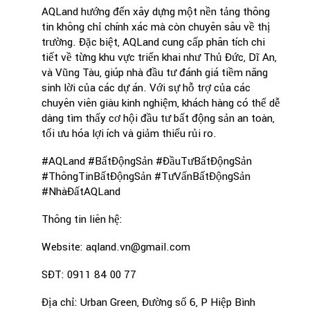
AQLand hướng đến xây dựng một nền tảng thông
tin không chỉ chính xác mà còn chuyên sâu về thị
trường. Đặc biệt, AQLand cung cấp phân tích chi
tiết về từng khu vực triển khai như Thủ Đức, Dĩ An,
và Vũng Tàu, giúp nhà đầu tư đánh giá tiềm năng
sinh lời của các dự án. Với sự hỗ trợ của các
chuyên viên giàu kinh nghiệm, khách hàng có thể dễ
dàng tìm thấy cơ hội đầu tư bất động sản an toàn,
tối ưu hóa lợi ích và giảm thiểu rủi ro.
#AQLand #BấtĐộngSản #ĐầuTưBấtĐộngSản
#ThôngTinBấtĐộngSản #TưVấnBấtĐộngSản
#NhàĐấtAQLand
Thông tin liên hệ:
Website: aqland.vn@gmail.com
SĐT: 0911 84 00 77
Địa chỉ: Urban Green, Đường số 6, P Hiệp Bình